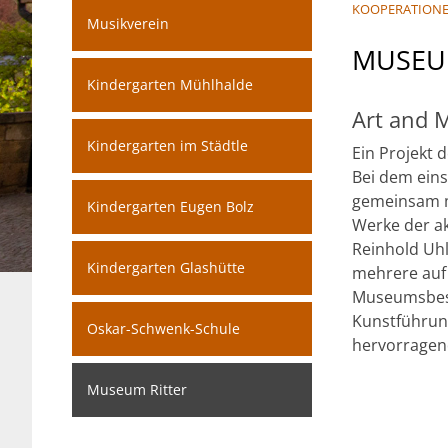
KOOPERATION
Musikverein
MUSEU
Kindergarten Mühlhalde
Art and 
Kindergarten im Städtle
Ein Projekt 
Bei dem eins
gemeinsam 
Kindergarten Eugen Bolz
Werke der ak
Reinhold Uh
Kindergarten Glashütte
mehrere auf
Museumsbesuc
Kunstführung
Oskar-Schwenk-Schule
hervorragen
Museum Ritter