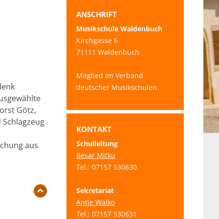
ANSCHRIFT
Musikschule Waldenbuch
Kirchgasse 6
71111 Waldenbuch
Mitglied im Verband
lenk
deutscher Musikschulen.
usgewählte
orst Götz,
d Schlagzeug
KONTAKT
Schulleitung
schung aus
Besar Mitku
Tel.: 07157 530630
Sekretariat
Antje Walko
Tel.: 07157 530631