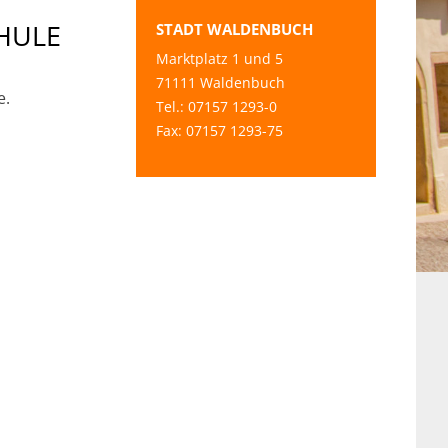
HULE
STADT WALDENBUCH
Marktplatz 1 und 5
71111 Waldenbuch
e.
Tel.: 07157 1293-0
Fax: 07157 1293-75