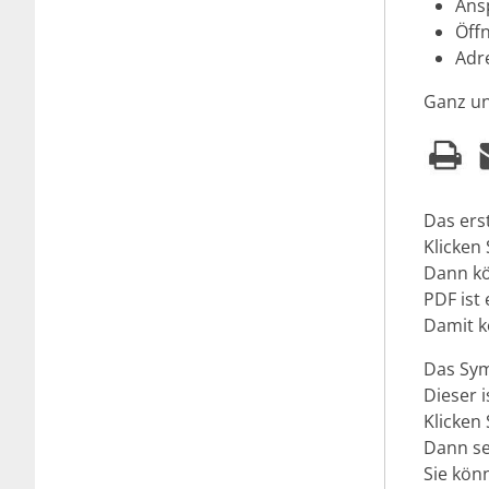
Ans
Öff
Adr
Ganz un
Das ers
Klicken 
Dann kö
PDF ist 
Damit k
Das Sym
Dieser 
Klicken
Dann se
Sie kön