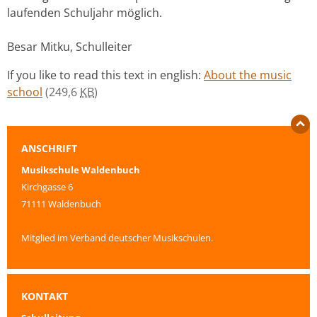
laufenden Schuljahr möglich.
Besar Mitku, Schulleiter
If you like to read this text in english:
About the music
school
(249,6
KB
)
ANSCHRIFT
Musikschule Waldenbuch
Kirchgasse 6
71111 Waldenbuch
Mitglied im Verband deutscher Musikschulen.
KONTAKT