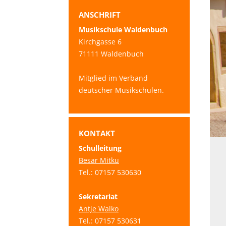
ANSCHRIFT
Musikschule Waldenbuch
Kirchgasse 6
71111 Waldenbuch
Mitglied im Verband
deutscher Musikschulen.
KONTAKT
Schulleitung
Besar Mitku
Tel.: 07157 530630
Sekretariat
Antje Walko
Tel.: 07157 530631