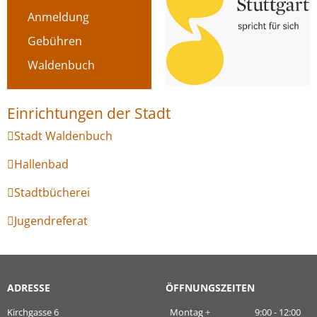
Anmeldung
Gebühren
Waldenbuch
Stadt Waldenbuch
Hallenbad
Stadtbücherei
Jugendreferat
ADRESSE
ÖFFNUNGSZEITEN
Kirchgasse 6
Montag +
9:00 - 12:00